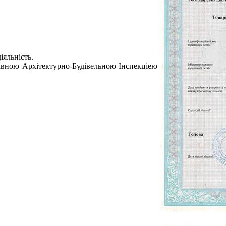
дiяльнiсть
.
жавною Архiтектурно-Будiвельною Iнспекцiею