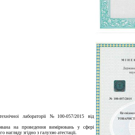
технiчноi лабораторii №100-057/2015 вiд
тована на проведення вимiрювань у сферi
 нагляду згiдно з галуззю атестацii.