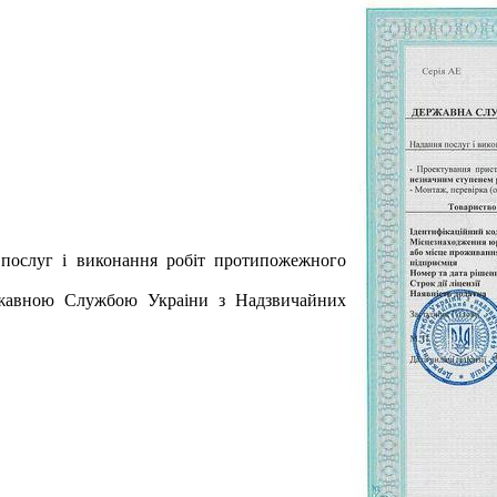
послуг i виконання робiт протипожежного
жавною Службою Украiни з Надзвичайних