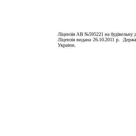
Лiцензiя АВ №595221
на будiвельну 
Лiцензiя видана 26.10.2011 р. Дер
Украiни
.