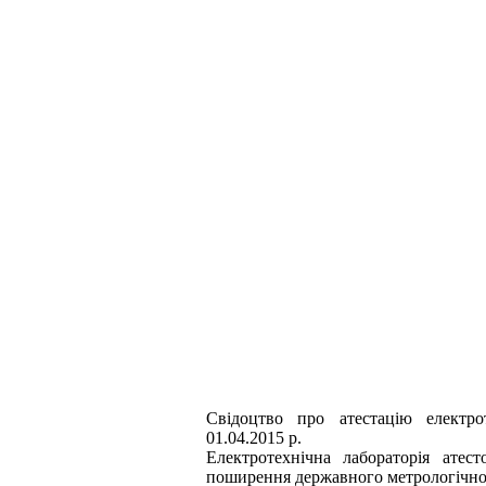
Свiдоцтво про атестацiю електро
01.04.2015 р.
Електротехнiчна лабораторiя атес
поширення державного метрологiчного