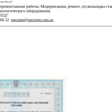
rective]
ктромонтажные работы; Модернизация, ремонт, пусконаладка ст
хнологического оборудования.
ЛТД"
-68-32
specium@specium.com.ua