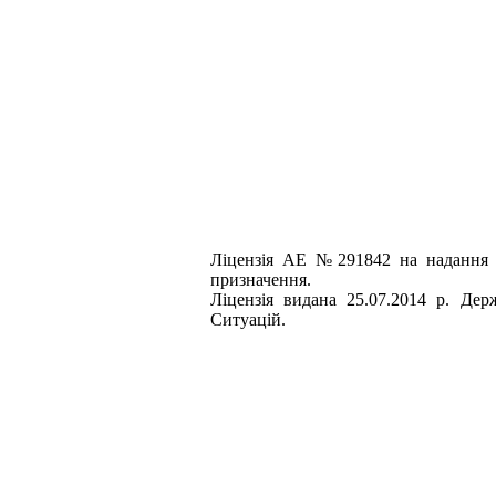
Лiцензiя АЕ №291842 на надання 
призначення
.
Лiцензiя видана 25.07.2014 р.
Дер
Ситуацiй.