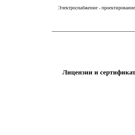
[an error occurred while processing the
Электроснабжение - проектирование
directive]
Лицензии и сертифик